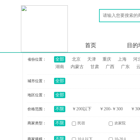
首页
目的
全部
北京
天津
重庆
上海
河
省份位置：
湖南
内蒙古
甘肃
广西
广东
全部
城市位置：
全部
地区位置：
不限
￥200以下
￥200-￥300
￥30
价格范围：
不限
商家类型：
民宿
农家院
不限
商家规模：
10人以下
10-20人