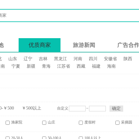
1
2
地
优质商家
旅游新闻
广告合
北
山东
辽宁
吉林
黑龙江
河南
四川
安徽省
陕西
云南
宁夏
新疆
青海
江苏省
西藏
福建
海南
0-￥500
￥500以上
自定义
~
确定
渔家院
山庄
度假村
采摘园
20-50人
50-100人
100人以上