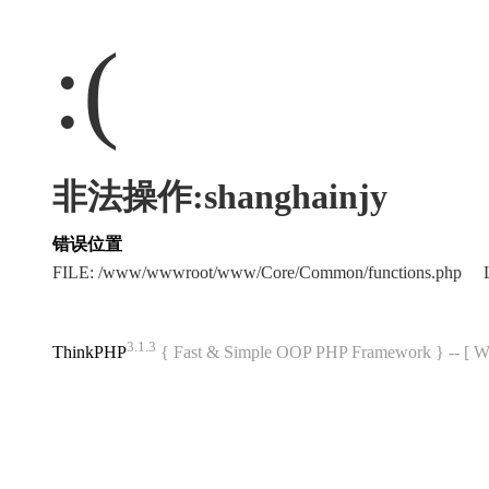
:(
非法操作:shanghainjy
错误位置
FILE: /www/wwwroot/www/Core/Common/functions.php L
3.1.3
ThinkPHP
{ Fast & Simple OOP PHP Framework } -- 