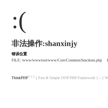
:(
非法操作:shanxinjy
错误位置
FILE: /www/wwwroot/www/Core/Common/functions.php L
3.1.3
ThinkPHP
{ Fast & Simple OOP PHP Framework } -- 