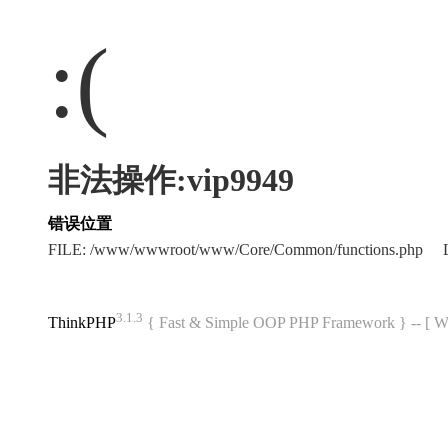
:(
非法操作:vip9949
错误位置
FILE: /www/wwwroot/www/Core/Common/functions.php L
3.1.3
ThinkPHP
{ Fast & Simple OOP PHP Framework } -- 